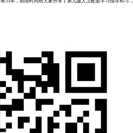
有53本，前段时间给大家分享了第九版人卫配套学习指导和习 ..