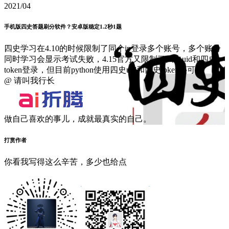
2021/04
手机版四史答题刷分软件？安卓版稳定1.2秒1题
四史学习在4.10的时候限制了同个ip登录多个账号，多个账号
同时学习会显示考试失败，4.15官方又限制了四史uid和四史
token登录，但目前python使用四史uid和四史token还可...
@ 请叫我行长
做自己喜欢的事儿，成就最真实的自己。
打赏作者
你看我写得这么辛苦，多少也给点