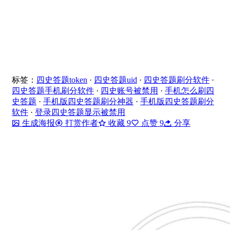
标签：
四史答题token
·
四史答题uid
·
四史答题刷分软件
·
四史答题手机刷分软件
·
四史账号被禁用
·
手机怎么刷四
史答题
·
手机版四史答题刷分神器
·
手机版四史答题刷分
软件
·
登录四史答题显示被禁用
生成海报
打赏作者
收藏
9
点赞
9
分享