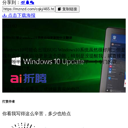
分享到：
复制链接
点击下载海报
27
2021/02
使用WAU禁止windows10系统自动更新附中文翻译
Windows10可能会出现BUG Windows10系统虽然很好用，但是
我有点不喜欢自动更新这个功能，特别是没提醒我，就直接更
新，等半个小时才能用上电脑，于是找到了一个专门的软...
@ 请叫我行长
做自己喜欢的事儿，成就最真实的自己。
打赏作者
你看我写得这么辛苦，多少也给点