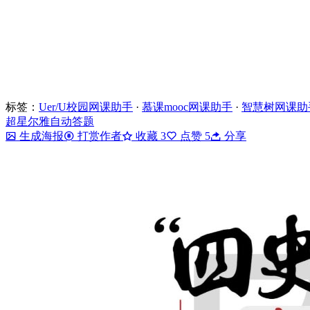
标签：
Uer/U校园网课助手
·
慕课mooc网课助手
·
智慧树网课助
超星尔雅自动答题
生成海报
打赏作者
收藏
3
点赞
5
分享