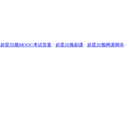
·
超星尔雅MOOC考试答案
·
超星尔雅刷课
·
超星尔雅网课脚本
·