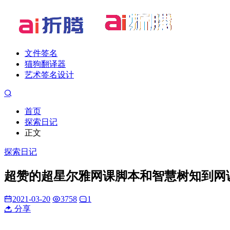
文件签名
猫狗翻译器
艺术签名设计
首页
探索日记
正文
探索日记
超赞的超星尔雅网课脚本和智慧树知到网
2021-03-20
3758
1
分享