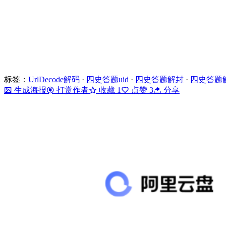
标签：
UrlDecode解码
·
四史答题uid
·
四史答题解封
·
四史答题
生成海报
打赏作者
收藏
1
点赞
3
分享