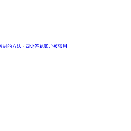
解封的方法
·
四史答题账户被禁用