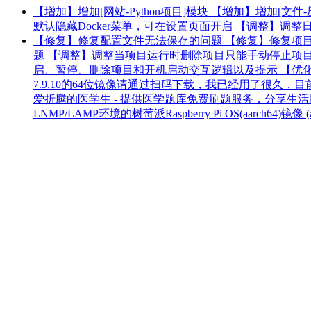
【增加】增加[网站-Python项目]模块 【增加】增加[
默认隐藏Docker菜单，可在设置页面开启 【调整】调
【修复】修复配置文件无法保存的问题 【修复】修复项
题 【调整】调整当项目运行时删除项目只能手动停止项目后才能
启、暂停、删除项目和开机启动交互逻辑以及提示 【优化】
7.9.10的64位镜像请通过扫码下载，我已经用了很久，
爱折腾的医学生 - 提供医学题库免费刷题服务，分享生活
LNMP/LAMP环境的树莓派Raspberry Pi OS(aarch64)镜像 (adsbygo