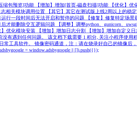
文件-压缩包预览]功能 【增加】增加[首页-磁盘扫描]功能 【优化
整日志相关模块调用位置 【其它】其它在测试版上线2周以上的稳
目运行一段时间后无法开启和暂停的问题 【修复】修复特定场景
删除交互逻辑问题 【调整】调整python、gunicorn、uw
优化模块安装 【增加】增加日志分割 【增加】增加自定义日志路
目前没有遇到任何问题。 该文档下载需要 1 积分, 关注小程序使
日常工具软件。 镜像密码通道，注：请在烧录好自己的镜像后，请
ogle = window.adsbygoogle || []).push({});