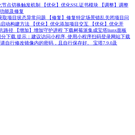
】优化节点切换触发机制 【优化】优化SSL证书模块 【调整】调整
定功能及修复
获取项目状态异常问题 【修复】修复特定场景错乱关闭项目问
sgi启动构建方法 【优化】优化添加项目交互 【优化】优化开
径 【增加】增加守护进程 下载树莓派集成宝塔liunx面板
用积分下载 提示：建议访问小程序, 使用小程序扫码登录网站下载
自行修改镜像内的密码，且自行保存好。 宝塔7.9.0及