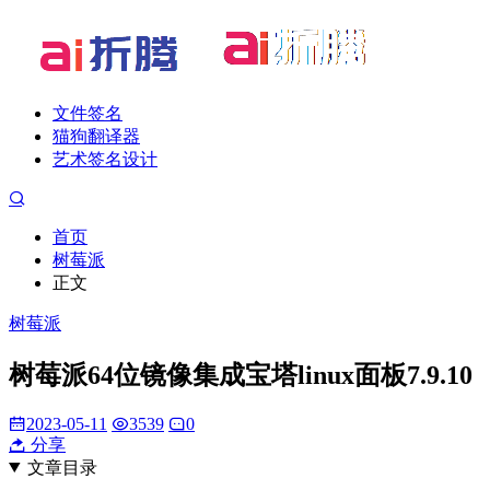
文件签名
猫狗翻译器
艺术签名设计
首页
树莓派
正文
树莓派
树莓派64位镜像集成宝塔linux面板7.9.10
2023-05-11
3539
0
分享
文章目录