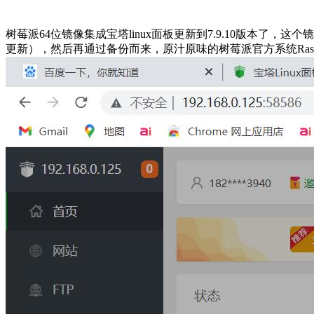
树莓派64位镜像集成宝塔linux面板更新到7.9.10版本了，这个
更新），然后再通过备份而来，原汁原味的树莓派官方系统Raspberry