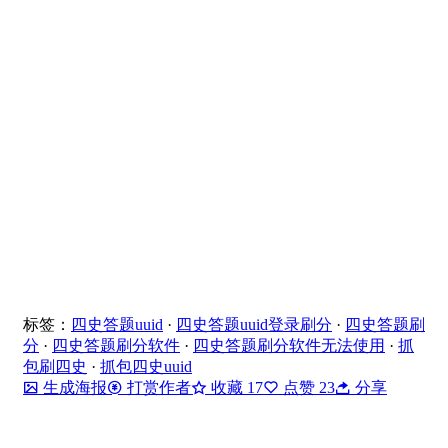
标签：
四史答题uuid
·
四史答题uuid登录刷分
·
四史答题刷
分
·
四史答题刷分软件
·
四史答题刷分软件无法使用
·
抓
包刷四史
·
抓包四史uuid
生成海报
打赏作者
收藏
17
点赞
23
分享