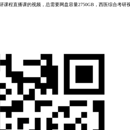
研课程直播课的视频，总需要网盘容量2750GB，西医综合考研视 .