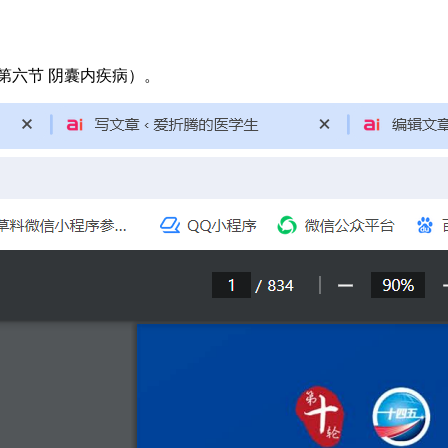
第六节 阴囊内疾病）。