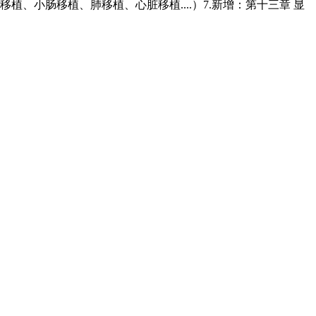
、小肠移植、肺移植、心脏移植....）7.新增：第十三章 显