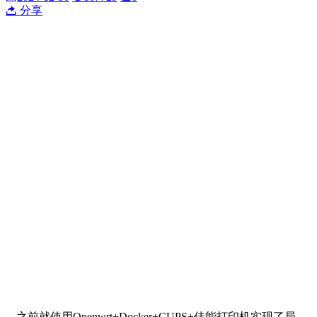
分享
之前就使用Openwrt+Docker+CUPS+佳能打印机实现了局