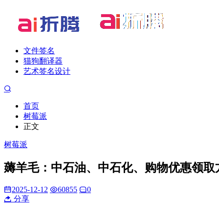
文件签名
猫狗翻译器
艺术签名设计
首页
树莓派
正文
树莓派
薅羊毛：中石油、中石化、购物优惠领取
2025-12-12
60855
0
分享