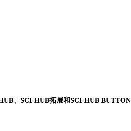
B、SCI-HUB拓展和SCI-HUB BUTTON