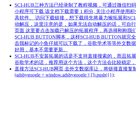
SCI-HUB三种方法已经录制了教程视频，可通过微信扫码下
小程序可下载 该文档下载需要 1 积分, 关注小程序使
具软件。 访问下载链接，想下载得先将暴力猴拓展和SCI
动解压，这里注意的是，如果无法自动解压的话，可自行
页面 这里要点击加载已解压的拓展程序，再选择刚刚我们
SCI-HUB BUTTON脚本，这样SCI-HUB BU
击我标记的小鱼仔就可以下载了，谷歌学术等等外文数据库
好用，基本不需要更新。
SCI-HUB不安装拓展的话是不支持直接搜索的，而且拓展
谷歌学术的话，推荐用这个方法，这个方法会比较稳定，点击Dow
直接方法SCI-HUB网页,去外文数据库让，将链接直接复制到SCI-HUB网
(adsbygoogle = window.adsbygoogle || []).push({});