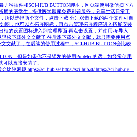
暴力猴插件和SCI-HUB BUTTON脚本，网页端使用微信扫下方
爱折腾的医学生 - 提供医学题库免费刷题服务，分享生活日常工
要的，所以选择两个文件，点击下载 分别双击下载的两个文件可自
步骤如图，也可以点拓展图标，再点击管理拓展程序进入拓展安装
框的设置图标进入到管理界面 再点击设置，并使用zip导入
据库就可以轻松下载外文文献了 往后想下载外文文献，就只需要使用点
了，在后续的使用过程中，SCI-HUB BUTTON会比较
TTON，但是如果你不是频发的使用PubMed的话，如经常使用
方法就可以直接安装了。
se/ https://sci-hub.st/ https://sci-hub.ru/