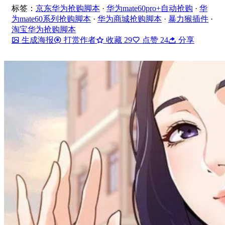
标签：
京东华为抢购脚本
·
华为mate60pro+自动抢购
·
华
为mate60系列抢购脚本
·
华为商城抢购脚本
·
暴力猴插件
·
淘宝华为抢购脚本
生成海报
打赏作者
收藏
29
点赞
24
分享