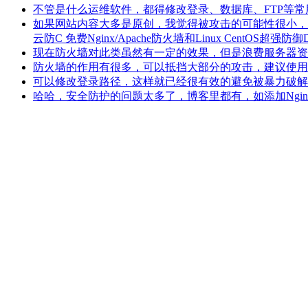
不管是什么运维软件，都得修改登录、数据库、FTP等
如果网站内容大多是原创，我觉得被攻击的可能性很小，
云防C 免费Nginx/Apache防火墙和Linux CentOS超强防
现在防火墙对此类虽然有一定的效果，但是浪费服务器资源，
防火墙的作用有很多，可以抵挡大部分的攻击，建议使用：宝塔面
可以修改登录路径，这样就已经很有效的避免被暴力破解，不过
哈哈，安全防护的问题太多了，博客里都有，如添加Nginx规则禁止访问敏感