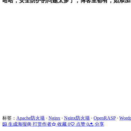
哈哈，安全防护的问题太多了，博客里都有，如添加N
标签：
Apache防火墙
·
Nginx
·
Nginx防火墙
·
OpenRASP
·
Wordp
生成海报
打赏作者
收藏
0
点赞
0
分享