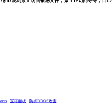
ginx规则禁止访问敏感文件，禁止IP访问等等，自
ress
·
宝塔面板
·
防御DDOS攻击