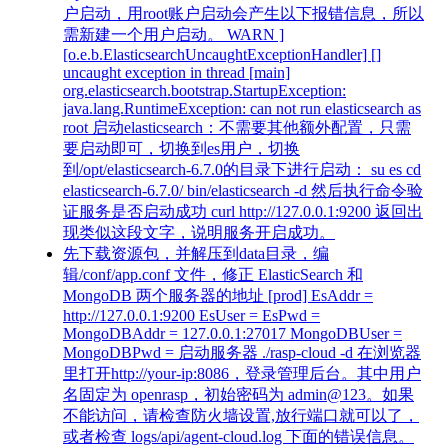
户启动，用root账户启动会产生以下报错信息，所以
需新建一个用户启动。 WARN ]
[o.e.b.ElasticsearchUncaughtExceptionHandler] []
uncaught exception in thread [main]
org.elasticsearch.bootstrap.StartupException:
java.lang.RuntimeException: can not run elasticsearch as
root 启动elasticsearch：不需要其他额外配置，只需
要启动即可，切换到es用户，切换
到/opt/elasticsearch-6.7.0的目录下进行启动： su es cd
elasticsearch-6.7.0/ bin/elasticsearch -d 然后执行命令验
证服务是否启动成功 curl http://127.0.0.1:9200 返回出
现类似这段文字，说明服务开启成功。
先下载资源包，并解压到data目录，编
辑/conf/app.conf 文件，修正 ElasticSearch 和
MongoDB 两个服务器的地址 [prod] EsAddr =
http://127.0.0.1:9200 EsUser = EsPwd =
MongoDBAddr = 127.0.0.1:27017 MongoDBUser =
MongoDBPwd = 启动服务器 ./rasp-cloud -d 在浏览器
里打开http://your-ip:8086，登录管理后台。其中用户
名固定为 openrasp，初始密码为 admin@123。如果
不能访问，请检查防火墙设置,放行端口就可以了，
或者检查 logs/api/agent-cloud.log 下面的错误信息。