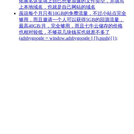
拓展名这里填上自己想要加速的文件类型，并填写
上本地域名，也就是自己网站的域名
虽说每个月只有10GB的免费流量，不过小站点完全
够用，而且邀请一个人可以获得5GB的回源流量，
最高40GB/月，完全够用，而且七牛云储存的价格
也相对较低，不够花几块钱买也就差不多了
(adsbygoogle = window.adsbygoogle || []).push({});