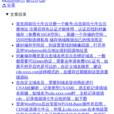
2020-09-11
1255
0
分享
文章目录
首先得前往七牛云注册一个账号:点击前往七牛云注
册地址,注册后得先认证才能使用，认证后找到对象
储存（免费有10GB空间），新建一个存储的空间，
访问控制选择私有,储存地域根据自己的情况而定
建好储存空间后，到设置里找到镜像回源，打开并
且把Wordpressz站点地址填到回源地址里
对象储存概览里点击域名然后点击绑定域名，一般
都需要可以https协议，需要去申请免费SSL证书，如
果不想开启也是可以的，自定义域名随意，建议
cdn.xxxx.com这样模式的，在缓存过期规则这里选遵
循源站
在自定义域名后，需要到域名提供商处进行
CNAME解析，记录类型CNAME，选主机记录填域
名前缀，如域名为cdn.xxxx.com时，主机记录就填
cdn，记录值就填七牛云给的值，如下图
登录WordPress后台安装WPJAM-Basic插件并启用，
CDN处选择七牛云，并填上cdn.xxx.com,在本地设置